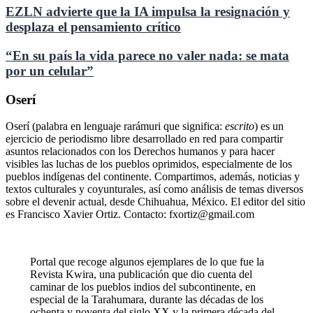
EZLN advierte que la IA impulsa la resignación y
desplaza el pensamiento crítico
“En su país la vida parece no valer nada: se mata
por un celular”
Oserí
Oserí (palabra en lenguaje rarámuri que significa:
escrito
) es un
ejercicio de periodismo libre desarrollado en red para compartir
asuntos relacionados con los Derechos humanos y para hacer
visibles las luchas de los pueblos oprimidos, especialmente de los
pueblos indígenas del continente. Compartimos, además, noticias y
textos culturales y coyunturales, así como análisis de temas diversos
sobre el devenir actual, desde Chihuahua, México. El editor del sitio
es Francisco Xavier Ortiz. Contacto: fxortiz@gmail.com
Portal que recoge algunos ejemplares de lo que fue la
Revista Kwira, una publicación que dio cuenta del
caminar de los pueblos indios del subcontinente, en
especial de la Tarahumara, durante las décadas de los
ochenta y noventa del siglo XX y la primera década del