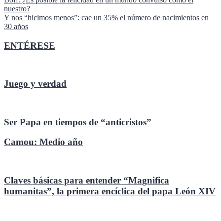
Navegación
nuestro?
de
Y nos “hicimos menos”: cae un 35% el número de nacimientos en
entradas
30 años
ENTÉRESE
Juego y verdad
Ser Papa en tiempos de “anticristos”
Camou: Medio año
Claves básicas para entender “Magnifica
humanitas”, la primera encíclica del papa León XIV