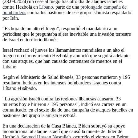
(28.09.2024) un cese al fuego tras otro día de ataques israelíes
contra Hezbolá en
Líbano
, parte de una
prolongada campaña de
bombardeos
contra los bastiones de ese grupo islamista respaldado
por Irán.
“Es hora de un alto el fuego”, respondió el mandatario a un
periodista que le preguntaba si era inevitable una invasión terrestre
de Israel en territorio libanés.
Israel rechazó el jueves los llamamientos mundiales a un alto el
fuego con el movimiento Hezbolá y anunció que seguirá adelante
con sus ataques, que han causado centenares de muertos en el
Líbano.
Según el Ministerio de Salud libanés, 33 personas murieron y 195
resultaron heridas en los intensos bombardeos israelíes contra
Líbano el sábado.
“La agresión israelí contra las regiones libanesas causaron 33
muertos hoy e hirieron a 195 personas”, indicó esa cartera en un
comunicado, en el sexto día de una campaña de ataques israelíes en
bastiones del grupo islamista Hezbolá.
En una declaración de la Casa Blanca, Biden subrayó su apoyo
incondicional al ataque israelí que causó la muerte del líder de
Hezbolá,
Sayyed Hassan Nasrallah
, ocurrido el viernes en Beirut