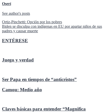
Oserí
See author's posts
Navegación
Ortiz-Pinchetti: Opción por los pobres
Biden se disculpa con indígenas en EU por apartar niños de sus
de
padres y causar muerte
entradas
ENTÉRESE
Juego y verdad
Ser Papa en tiempos de “anticristos”
Camou: Medio año
Claves básicas para entender “Magnifica