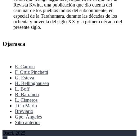
Revista Kwira, una publicación que dio cuenta del
caminar de los pueblos indios del subcontinente, en
especial de la Tarahumara, durante las décadas de los
ochenta y noventa del siglo XX y la primera década del
presente siglo.
Ojarasca
E. Camou
F. Ortiz Pinchetti
G. Esteva
H. Bellinghausen
L. Boff
B. Barranco
L. Cisneros
J.Ch.Marín
Breviario
Gpe. Ángeles
Sitio anterior
Oserí, 2025