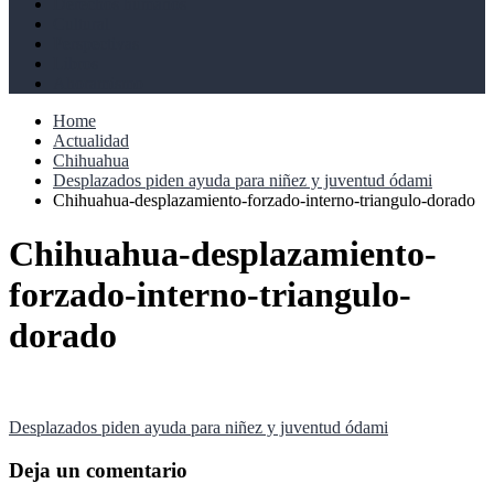
Derechos humanos
Cultural
Perspectivas
Libros
Ahoramismo
Home
Actualidad
Chihuahua
Desplazados piden ayuda para niñez y juventud ódami
Chihuahua-desplazamiento-forzado-interno-triangulo-dorado
Chihuahua-desplazamiento-
forzado-interno-triangulo-
dorado
Navegación
Desplazados piden ayuda para niñez y juventud ódami
de
Deja un comentario
entradas